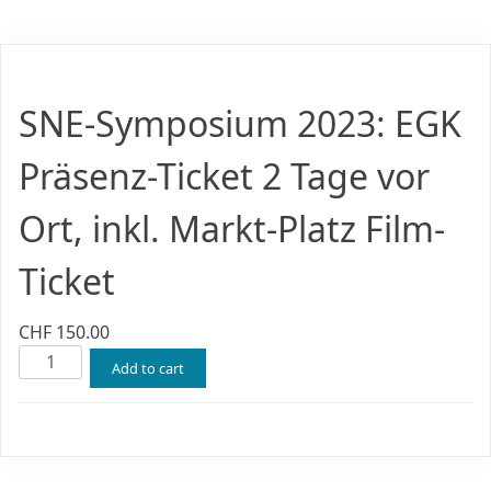
Skip
to
content
SNE-Symposium 2023: EGK
Präsenz-Ticket 2 Tage vor
Ort, inkl. Markt-Platz Film-
Ticket
CHF
150.00
SNE-
Add to cart
Symposium
2023:
EGK
Präsenz-
Ticket